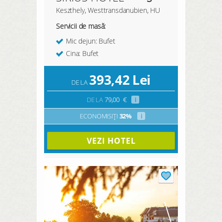
Keszthely, Westtransdanubien, HU
Servicii de masă:
Mic dejun: Bufet
Cina: Bufet
393,42
Lei
DE LA
DE LA
79,00
€
i
ECONOMISIȚI
32%
i
VEZI HOTEL