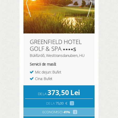
GREENFIELD HOTEL
GOLF & SPA
s
Bükfürdő, Westtransdanubien, HU
Servicii de masă:
Mic dejun: Bufet
Cina: Bufet
373,50
Lei
DE LA
DE LA
75,00
€
i
ECONOMISIȚI
41%
i