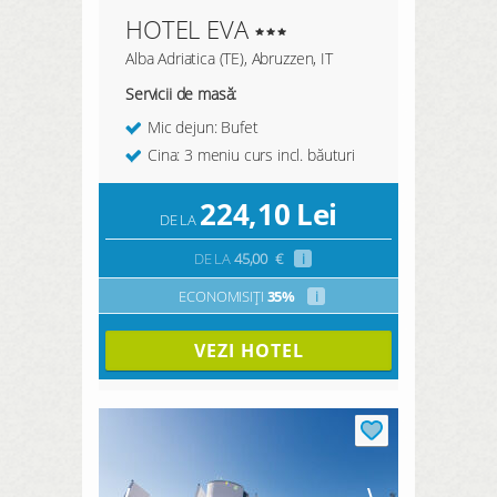
HOTEL EVA
Alba Adriatica (TE), Abruzzen, IT
Servicii de masă:
Mic dejun: Bufet
Cina: 3 meniu curs incl. băuturi
224,10
Lei
DE LA
DE LA
45,00
€
i
ECONOMISIȚI
35%
i
VEZI HOTEL