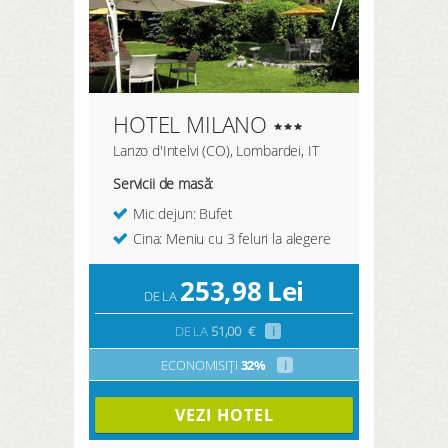
HOTEL MILANO
Lanzo d'Intelvi (CO), Lombardei, IT
Servicii de masă:
Mic dejun: Bufet
Cina: Meniu cu 3 feluri la alegere
253,98
Lei
DE LA
DE LA
51,00
€
i
ECONOMISIȚI
32%
i
VEZI HOTEL