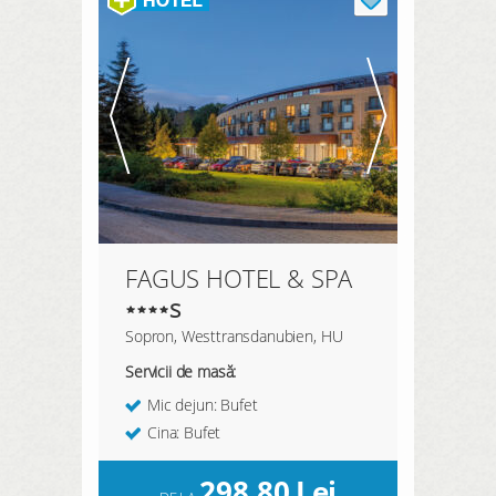
ÎNREGISTREAZĂ-TE AICI
FAGUS HOTEL & SPA
s
Sopron, Westtransdanubien, HU
Servicii de masă:
Mic dejun: Bufet
Cina: Bufet
298,80
Lei