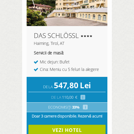
DAS SCHLÖSSL
Haiming, Tirol, AT
Servicii de masă:
Mic dejun: Bufet
Cina: Meniu cu 5 feluri la alegere
547,80
Lei
DE LA
DE LA
110,00
€
i
ECONOMISIȚI
33%
i
Doar 3 camere disponibile. Rezervă acum!
VEZI HOTEL