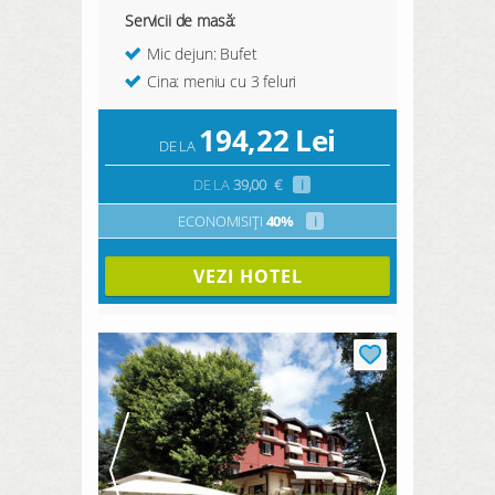
Servicii de masă:
Mic dejun: Bufet
Cina: meniu cu 3 feluri
194,22
Lei
DE LA
DE LA
39,00
€
i
ECONOMISIȚI
40%
i
VEZI HOTEL