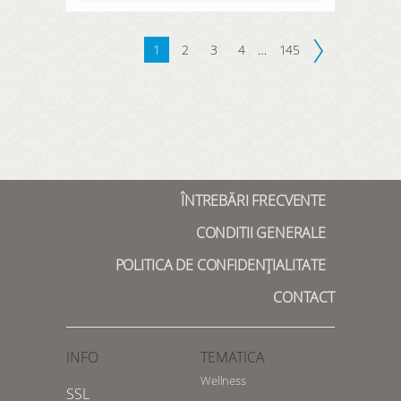
1
2
3
4
…
145
ÎNTREBĂRI FRECVENTE
CONDITII GENERALE
POLITICA DE CONFIDENȚIALITATE
CONTACT
INFO
TEMATICA
Wellness
SSL