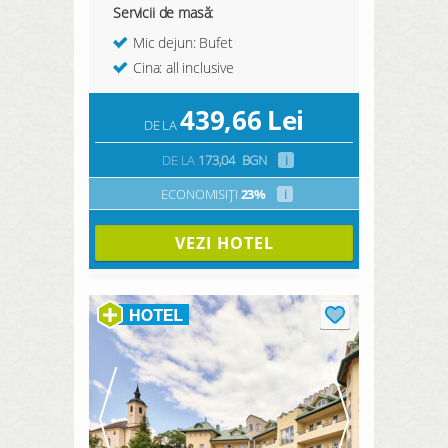
Servicii de masă:
Mic dejun: Bufet
Cina: all inclusive
439,66
Lei
DE LA
DE LA
173,04
BGN
i
ECONOMISIȚI
23%
i
VEZI HOTEL