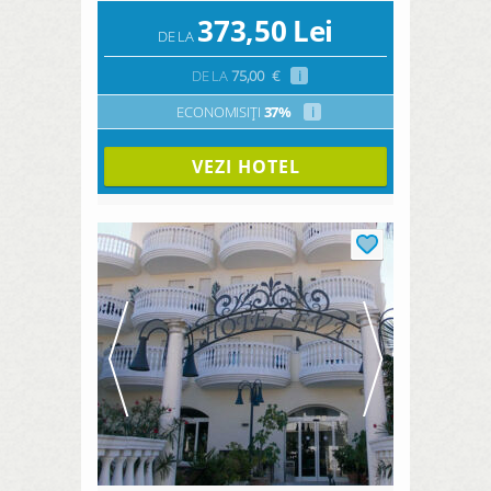
373,50
Lei
DE LA
DE LA
75,00
€
i
ECONOMISIȚI
37%
i
VEZI HOTEL