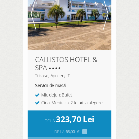
CALLISTOS HOTEL &
SPA
Tricase, Apulien, IT
Servicii de masă:
Mic dejun: Bufet
Cina: Meniu cu 2 feluri la alegere
323,70
Lei
DE LA
DE LA
65,00
€
i