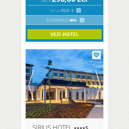
DE LA
DE LA
60,00
€
i
ECONOMISIȚI
40%
i
VEZI HOTEL
SIRIUS HOTEL
s