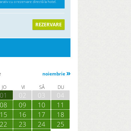
ativ cu o rezervare directă la hotel.
REZERVARE
e
noiembrie
JO
VI
SÂ
DU
01
02
03
04
08
09
10
11
15
16
17
18
22
23
24
25