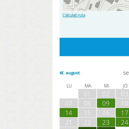
Calculați ruta
se
august
LU
MA
MI
JO
01
02
03
07
08
09
10
14
15
16
17
21
22
23
24