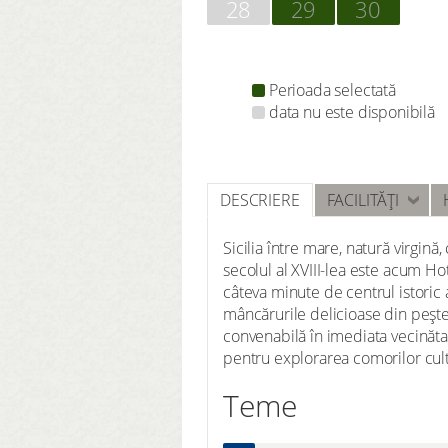
28
29
30
Perioada selectată
data nu este disponibilă
DESCRIERE
FACILITĂȚI
Sicilia între mare, natură virgină
secolul al XVIII-lea este acum H
câteva minute de centrul istoric 
mâncărurile delicioase din pește p
convenabilă în imediata vecinătat
pentru explorarea comorilor cultu
Teme