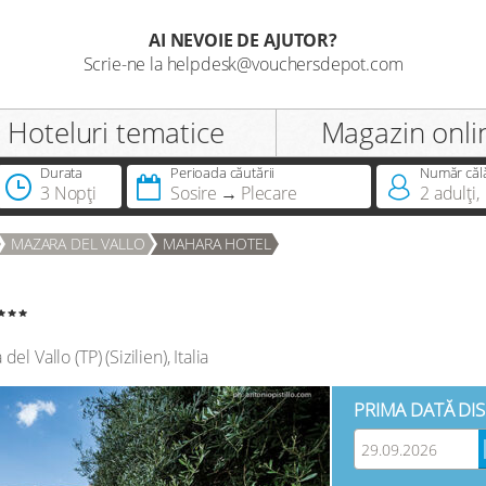
AI NEVOIE DE AJUTOR?
Scrie-ne la helpdesk@vouchersdepot.com
Salutare
Hoteluri tematice
Magazin onli
Durata
Perioada căutării
Număr căl
3 Nopți
Sosire
Plecare
2
adulți
,
Deții deja un Dreamcard?
MAZARA DEL VALLO
MAHARA HOTEL
del Vallo (TP)
(
Sizilien
),
Italia
PRIMA DATĂ DI