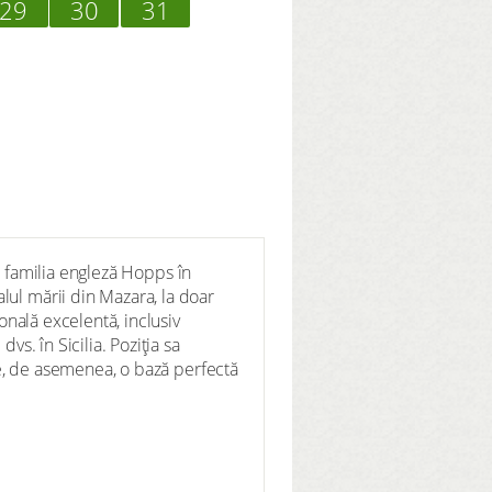
29
30
31
de familia engleză Hopps în
lul mării din Mazara, la doar
onală excelentă, inclusiv
s. în Sicilia. Poziția sa
ace, de asemenea, o bază perfectă