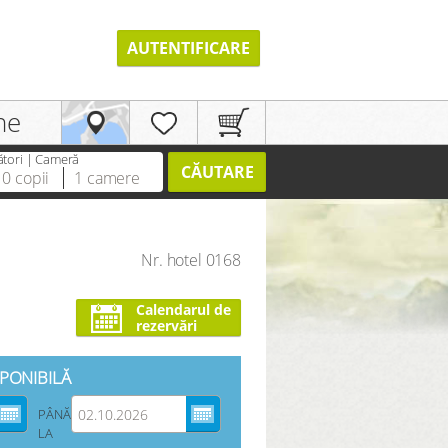
AUTENTIFICARE
ne
ători | Cameră
CĂUTARE
0
copii
1
camere
Nr. hotel 0168
ÎNREGISTREAZĂ-TE
Calendarul de
rezervări
SPONIBILĂ
PÂNĂ
LA