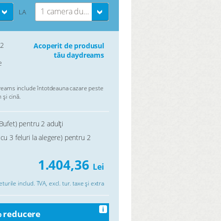
1 camera dubla
LA
 2
Acoperit de produsul
tău daydreams
e
eams include întotdeauna cazare peste
 și cină.
Bufet) pentru 2 adulți
cu 3 feluri la alegere) pentru 2
1.404,36
Lei
turile includ. TVA, excl. tur. taxe și extra
i
 reducere