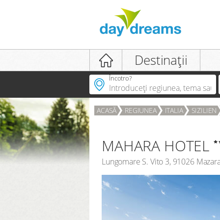
Destinații
Încotro?
AUTENTIFICARE
ACASĂ
REGIUNEA
ITALIA
SIZILIEN
Ai uitat parola?
MAHARA HOTEL
Lungomare S. Vito 3
,
91026
Mazara 