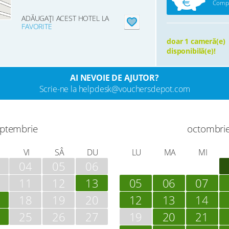
Compar
ADĂUGAȚI ACEST HOTEL LA
FAVORITE
doar 1 cameră(e)
disponibilă(e)!
AI NEVOIE DE AJUTOR?
Scrie-ne la helpdesk@vouchersdepot.com
ptembrie
octombri
VI
SÂ
DU
LU
MA
MI
04
05
06
11
12
13
05
06
07
18
19
20
12
13
14
25
26
27
19
20
21