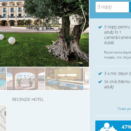
3 nopți
3 nopți pentru
adulți în 1
cameră/camer
dublă
Rezervarea daydr
noapte, mic dejun
3 x mic dejun (
3x cină (Meniu 
adulți
RECENZIE HOTEL
Toate pre
47%