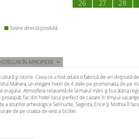
26
27
28
Sosire directă posibilă
HOTELURI ÎN APROPIERE
, cultură și istorie. Ceea ce a fost odată o fabrică de vin deținută 
otelul Mahara, un elegant hotel de 4 stele pe promenada de pe ma
al orașului. Atmosfera relaxantă de la malul mării și bucătăria regi
roaspăt, fac din hotel locul perfect de cazare în timpul vacanței dv
e a siturilor arheologice Selinunte, Segesta, Erice și Mothia îl f
rale de pe coasta de vest a Siciliei.