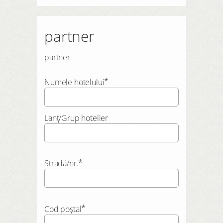
ÎNREGISTREAZĂ-TE AICI
partner
partner
*
Numele hotelului
Lanț/Grup hotelier
*
Stradă/nr.
*
Cod poștal