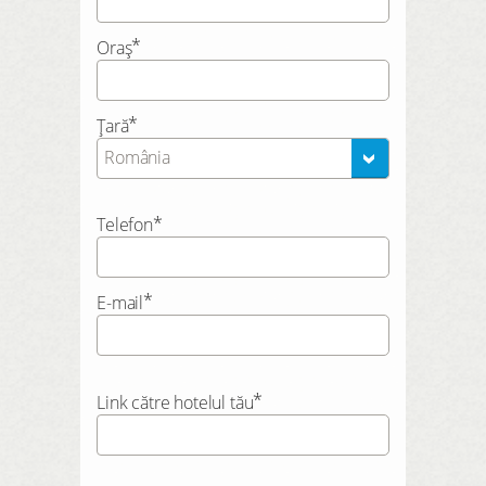
*
Oraș
*
Țară
România
*
Telefon
*
E-mail
*
Link către hotelul tău