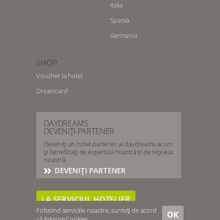
Italia
Spania
Germania
SHOP
Voucher la hotel
Dreamcard
DAYDREAMS
DEVENIȚI PARTENER
Deveniți un hotel partener al daydreams acum
și beneficiați de expertiza noastră și de rețeaua
noastră.
DEVENIȚI PARTENER
LA SERVICIUL HOTELIER
Folosind serviciile noastre, sunteți de acord
OK
că folosim
Cookies
.