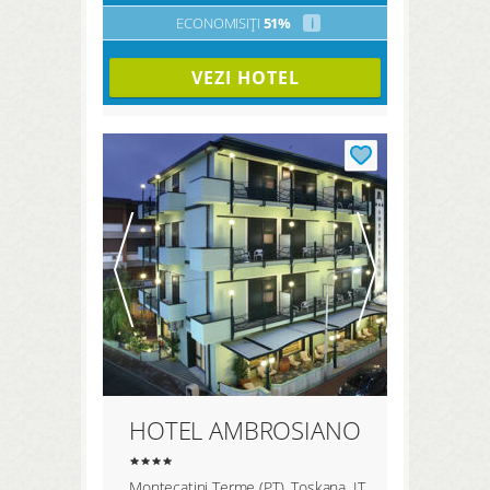
ECONOMISIȚI
51%
i
VEZI HOTEL
HOTEL AMBROSIANO
Montecatini Terme (PT), Toskana, IT