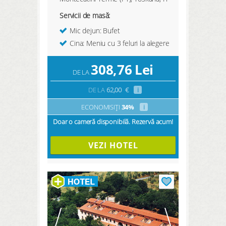
Servicii de masă:
Mic dejun: Bufet
Cina: Meniu cu 3 feluri la alegere
308,76
Lei
DE LA
DE LA
62,00
€
i
ECONOMISIȚI
34%
i
Doar o cameră disponibilă. Rezervă acum!
VEZI HOTEL