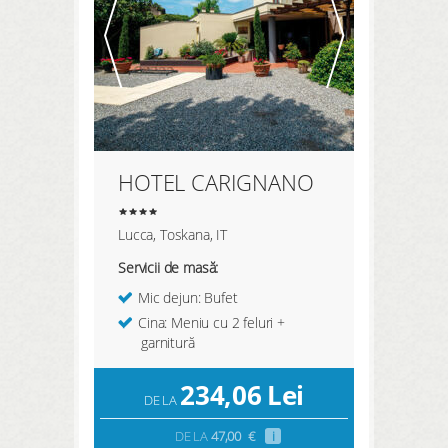
HOTEL CARIGNANO
Lucca, Toskana, IT
Servicii de masă:
Mic dejun: Bufet
Cina: Meniu cu 2 feluri +
garnitură
234,06
Lei
DE LA
DE LA
47,00
€
i