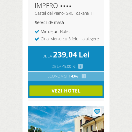
IMPERO
Castel del Piano (GR), Toskana, IT
Servicii de masă:
Mic dejun: Bufet
Cina: Meniu cu 3 feluri la alegere
239,04
Lei
DE LA
DE LA
48,00
€
i
ECONOMISIȚI
43%
i
VEZI HOTEL