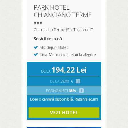
PARK HOTEL
CHIANCIANO TERME
Chianciano Terme (SI), Toskana, IT
Servicii de masă:
Mic dejun: Bufet
Cina: Meniu cu 2 feluri la alegere
194,22
Lei
DE LA
DE LA
39,00
€
i
ECONOMISIȚI
35%
i
Doar o cameră disponibilă. Rezervă acum!
VEZI HOTEL