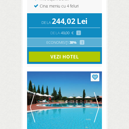
Cina: meniu cu 4 feluri
244,02
Lei
DE LA
DE LA
49,00
€
i
ECONOMISIȚI
38%
i
VEZI HOTEL