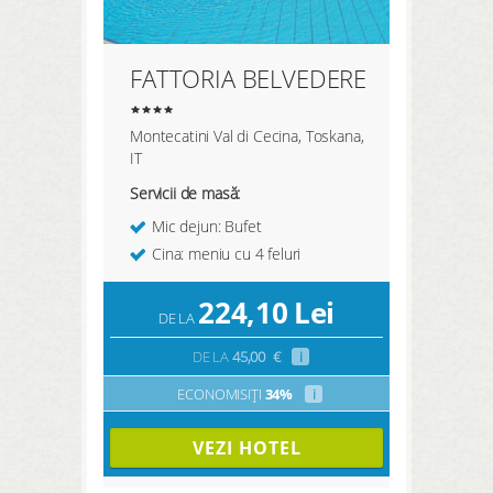
FATTORIA BELVEDERE
Montecatini Val di Cecina, Toskana,
IT
Servicii de masă:
Mic dejun: Bufet
Cina: meniu cu 4 feluri
224,10
Lei
DE LA
DE LA
45,00
€
i
ECONOMISIȚI
34%
i
VEZI HOTEL