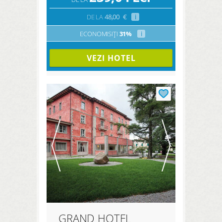
DE LA
48,00
€
i
ECONOMISIȚI
31%
i
VEZI HOTEL
GRAND HOTEL