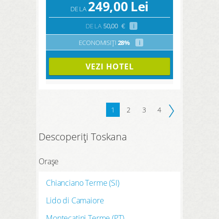
249,00
Lei
DE LA
DE LA
50,00
€
i
ECONOMISIȚI
28%
i
VEZI HOTEL
1
2
3
4
Descoperiți Toskana
Orașe
Chianciano Terme (SI)
Lido di Camaiore
Montecatini Terme (PT)