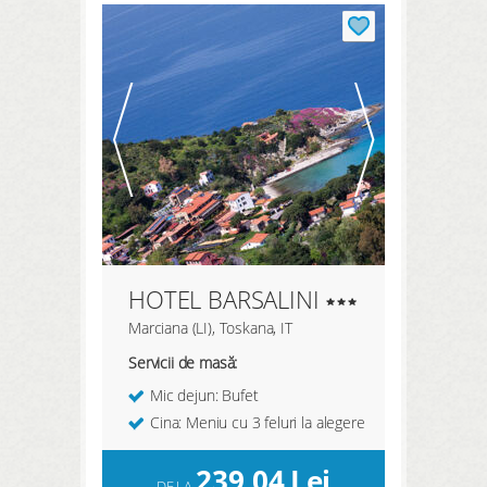
ÎNREGISTREAZĂ-TE AICI
HOTEL BARSALINI
Marciana (LI), Toskana, IT
Servicii de masă:
Mic dejun: Bufet
Cina: Meniu cu 3 feluri la alegere
239,04
Lei
DE LA