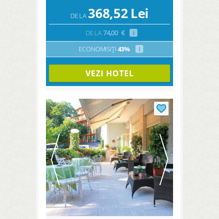
368,52
Lei
DE LA
DE LA
74,00
€
i
ECONOMISIȚI
43%
i
VEZI HOTEL