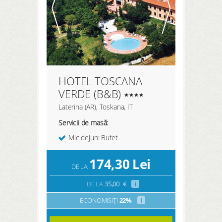
HOTEL TOSCANA
VERDE (B&B)
Laterina (AR), Toskana, IT
Servicii de masă:
Mic dejun: Bufet
174,30
Lei
DE LA
DE LA
35,00
€
i
ECONOMISIȚI
22%
i