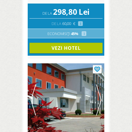
298,80
Lei
DE LA
DE LA
60,00
€
i
ECONOMISIȚI
45%
i
VEZI HOTEL