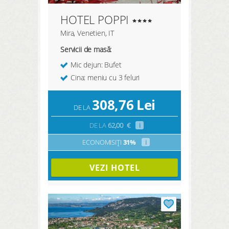
HOTEL POPPI
Mira, Venetien, IT
Servicii de masă:
Mic dejun: Bufet
Cina: meniu cu 3 feluri
308,76
Lei
DE LA
DE LA
62,00
€
i
ECONOMISIȚI
31%
i
VEZI HOTEL