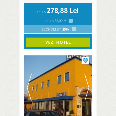
278,88
Lei
DE LA
DE LA
56,00
€
i
ECONOMISIȚI
25%
i
VEZI HOTEL