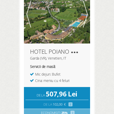
HOTEL POIANO
Garda (VR), Venetien, IT
Servicii de masă:
Mic dejun: Bufet
Cina: meniu cu 4 feluri
507,96
Lei
DE LA
DE LA
102,00
€
i
ECONOMISIȚI
25%
i