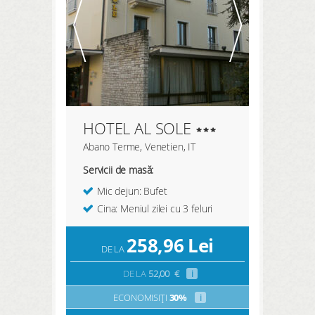
HOTEL AL SOLE
Abano Terme, Venetien, IT
Servicii de masă:
Mic dejun: Bufet
Cina: Meniul zilei cu 3 feluri
258,96
Lei
DE LA
DE LA
52,00
€
i
ECONOMISIȚI
30%
i