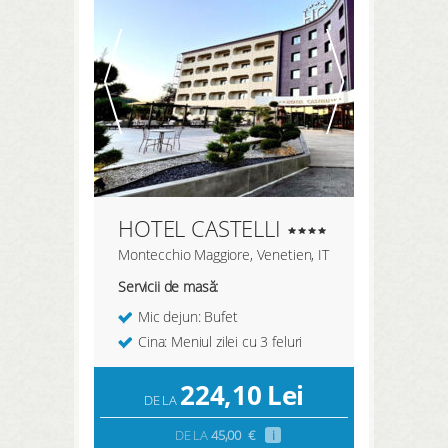
HOTEL CASTELLI
Montecchio Maggiore, Venetien, IT
Servicii de masă:
Mic dejun: Bufet
Cina: Meniul zilei cu 3 feluri
224,10
Lei
DE LA
DE LA
45,00
€
i