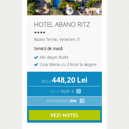
HOTEL ABANO RITZ
Abano Terme, Venetien, IT
Servicii de masă:
Mic dejun: Bufet
Cina: Meniu cu 3 feluri la alegere
448,20
Lei
DE LA
DE LA
90,00
€
i
ECONOMISIȚI
25%
i
VEZI HOTEL