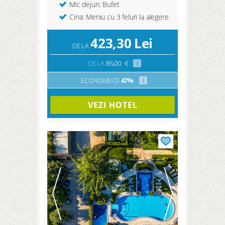
Mic dejun: Bufet
Cina: Meniu cu 3 feluri la alegere
423,30
Lei
DE LA
DE LA
85,00
€
i
ECONOMISIȚI
47%
i
VEZI HOTEL