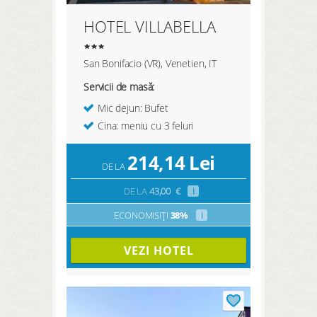
HOTEL VILLABELLA
San Bonifacio (VR), Venetien, IT
Servicii de masă:
Mic dejun: Bufet
Cina: meniu cu 3 feluri
214,14
Lei
DE LA
DE LA
43,00
€
i
ECONOMISIȚI
38%
i
VEZI HOTEL