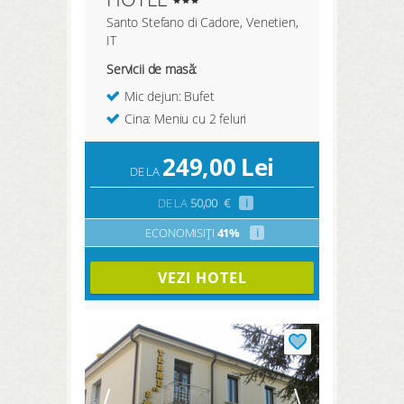
Santo Stefano di Cadore, Venetien,
IT
Servicii de masă:
Mic dejun: Bufet
Cina: Meniu cu 2 feluri
249,00
Lei
DE LA
DE LA
50,00
€
i
ECONOMISIȚI
41%
i
VEZI HOTEL